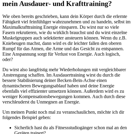
mein Ausdauer- und Krafttraining?
Wie oben bereits geschrieben, kann dein Körper durch die erlernte
Fähigkeit viel feinfühliger wahrzunehmen und zu handeln, selbst im
Maximalkrafttraining Energie einsparen. Du wirst nur so viele
Fasern rekrutieren, wie du wirklich brauchst und du wirst einzelne
Muskelgruppen auch selektierter ansteuern können. Wenn du z.B.
Kniebeugen machst, dann wird es dir leichter fallen den oberen
Rumpf für das Atmen, die Arme und das Gesicht zu entspannen.
Eine Anspannung sorgt für Verlust von Energie. Auch logisch,
oder?
Du wirst also langfristig mehr Wiederholungen mit vergleichbarer
Anstrengung schaffen. Im Ausdauertraining wirst du durch die
bessere Stabilisierung deiner Becken-Bein-Achse einen
dynamischeren Bewegungsablauf haben und deine Energie
ebenfalls viel effizienter umsetzen können. Außerdem wird es zu
weniger Kompensationsbewegungen kommen. Auch durch diese
verschleuderst du Unmegnen an Energie.
Um meinen Punkt noch mal zu veranschaulichen, möchte ich dir
folgendes Beispiel geben:
Sicherlich hast du als Fitnessstudiogänger schon mal an den
Geräten trainert?