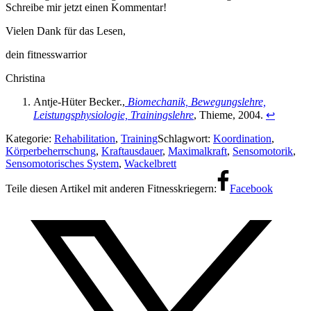
Schreibe mir jetzt einen Kommentar!
Vielen Dank für das Lesen,
dein fitnesswarrior
Christina
Antje-Hüter Becker.,
Biomechanik, Bewegungslehre,
Leistungsphysiologie, Trainingslehre
, Thieme, 2004.
↩
Kategorie:
Rehabilitation
,
Training
Schlagwort:
Koordination
,
Körperbeherrschung
,
Kraftausdauer
,
Maximalkraft
,
Sensomotorik
,
Sensomotorisches System
,
Wackelbrett
Facebook