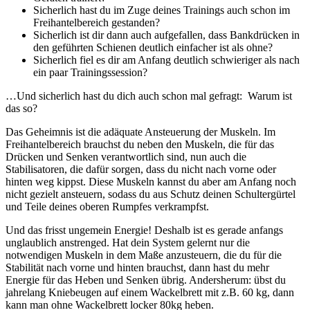
Sicherlich hast du im Zuge deines Trainings auch schon im
Freihantelbereich gestanden?
Sicherlich ist dir dann auch aufgefallen, dass Bankdrücken in
den geführten Schienen deutlich einfacher ist als ohne?
Sicherlich fiel es dir am Anfang deutlich schwieriger als nach
ein paar Trainingssession?
…Und sicherlich hast du dich auch schon mal gefragt: Warum ist
das so?
Das Geheimnis ist die adäquate Ansteuerung der Muskeln. Im
Freihantelbereich brauchst du neben den Muskeln, die für das
Drücken und Senken verantwortlich sind, nun auch die
Stabilisatoren, die dafür sorgen, dass du nicht nach vorne oder
hinten weg kippst. Diese Muskeln kannst du aber am Anfang noch
nicht gezielt ansteuern, sodass du aus Schutz deinen Schultergürtel
und Teile deines oberen Rumpfes verkrampfst.
Und das frisst ungemein Energie! Deshalb ist es gerade anfangs
unglaublich anstrenged. Hat dein System gelernt nur die
notwendigen Muskeln in dem Maße anzusteuern, die du für die
Stabilität nach vorne und hinten brauchst, dann hast du mehr
Energie für das Heben und Senken übrig. Andersherum: übst du
jahrelang Kniebeugen auf einem Wackelbrett mit z.B. 60 kg, dann
kann man ohne Wackelbrett locker 80kg heben.