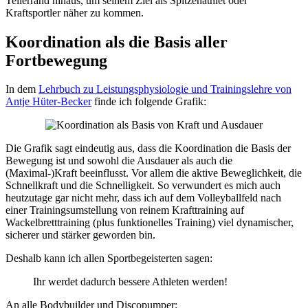
Tellerrand hinaus, um seinem Ziel als Spitzenathlet oder
Kraftsportler näher zu kommen.
Koordination als die Basis aller
Fortbewegung
In dem
Lehrbuch zu Leistungsphysiologie und Trainingslehre von
Antje Hüter-Becker
finde ich folgende Grafik:
Die Grafik sagt eindeutig aus, dass die Koordination die Basis der
Bewegung ist und sowohl die Ausdauer als auch die
(Maximal-)Kraft beeinflusst. Vor allem die aktive Beweglichkeit, die
Schnellkraft und die Schnelligkeit. So verwundert es mich auch
heutzutage gar nicht mehr, dass ich auf dem Volleyballfeld nach
einer Trainingsumstellung von reinem Krafttraining auf
Wackelbretttraining (plus funktionelles Training) viel dynamischer,
sicherer und stärker geworden bin.
Deshalb kann ich allen Sportbegeisterten sagen:
Ihr werdet dadurch bessere Athleten werden!
An alle Bodybuilder und Discopumper: