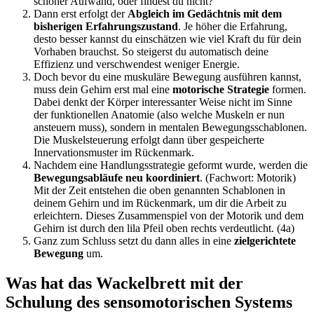
schöner Aufwand, oder findest du nicht?
Dann erst erfolgt der
Abgleich im Gedächtnis mit dem
bisherigen Erfahrungszustand
. Je höher die Erfahrung,
desto besser kannst du einschätzen wie viel Kraft du für dein
Vorhaben brauchst. So steigerst du automatisch deine
Effizienz und verschwendest weniger Energie.
Doch bevor du eine muskuläre Bewegung ausführen kannst,
muss dein Gehirn erst mal eine
motorische Strategie
formen.
Dabei denkt der Körper interessanter Weise nicht im Sinne
der funktionellen Anatomie (also welche Muskeln er nun
ansteuern muss), sondern in mentalen Bewegungsschablonen.
Die Muskelsteuerung erfolgt dann über gespeicherte
Innervationsmuster im Rückenmark.
Nachdem eine Handlungsstrategie geformt wurde, werden die
Bewegungsabläufe neu koordiniert
. (Fachwort: Motorik)
Mit der Zeit entstehen die oben genannten Schablonen in
deinem Gehirn und im Rückenmark, um dir die Arbeit zu
erleichtern. Dieses Zusammenspiel von der Motorik und dem
Gehirn ist durch den lila Pfeil oben rechts verdeutlicht. (4a)
Ganz zum Schluss setzt du dann alles in eine
zielgerichtete
Bewegung
um.
Was hat das Wackelbrett mit der
Schulung des sensomotorischen Systems