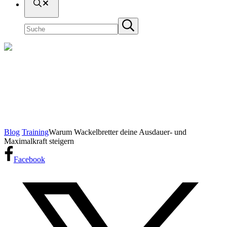
Suche
Seite
Submit
durchsuchen
search
Warum Wackelbretter deine Ausdauer-
und Maximalkraft steigern
Startseite
Blog
Training
Warum Wackelbretter deine Ausdauer- und
Maximalkraft steigern
Facebook