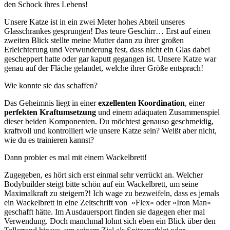
den Schock ihres Lebens!
Unsere Katze ist in ein zwei Meter hohes Abteil unseres
Glasschrankes gesprungen! Das teure Geschirr… Erst auf einen
zweiten Blick stellte meine Mutter dann zu ihrer großen
Erleichterung und Verwunderung fest, dass nicht ein Glas dabei
gescheppert hatte oder gar kaputt gegangen ist. Unsere Katze war
genau auf der Fläche gelandet, welche ihrer Größe entsprach!
Wie konnte sie das schaffen?
Das Geheimnis liegt in einer
exzellenten Koordination
, einer
perfekten Kraftumsetzung
und einem adäquaten Zusammenspiel
dieser beiden Komponenten. Du möchtest genauso geschmeidig,
kraftvoll und kontrolliert wie unsere Katze sein? Weißt aber nicht,
wie du es trainieren kannst?
Dann probier es mal mit einem Wackelbrett!
Zugegeben, es hört sich erst einmal sehr verrückt an. Welcher
Bodybuilder steigt bitte schön auf ein Wackelbrett, um seine
Maximalkraft zu steigern?! Ich wage zu bezweifeln, dass es jemals
ein Wackelbrett in eine Zeitschrift von »Flex« oder »Iron Man«
geschafft hätte. Im Ausdauersport finden sie dagegen eher mal
Verwendung. Doch manchmal lohnt sich eben ein Blick über den