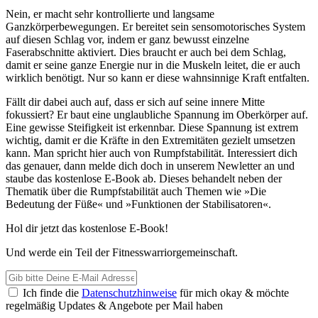
Nein, er macht sehr kontrollierte und langsame
Ganzkörperbewegungen. Er bereitet sein sensomotorisches System
auf diesen Schlag vor, indem er ganz bewusst einzelne
Faserabschnitte aktiviert. Dies braucht er auch bei dem Schlag,
damit er seine ganze Energie nur in die Muskeln leitet, die er auch
wirklich benötigt. Nur so kann er diese wahnsinnige Kraft entfalten.
Fällt dir dabei auch auf, dass er sich auf seine innere Mitte
fokussiert? Er baut eine unglaubliche Spannung im Oberkörper auf.
Eine gewisse Steifigkeit ist erkennbar. Diese Spannung ist extrem
wichtig, damit er die Kräfte in den Extremitäten gezielt umsetzen
kann. Man spricht hier auch von Rumpfstabilität. Interessiert dich
das genauer, dann melde dich doch in unserem Newletter an und
staube das kostenlose E-Book ab. Dieses behandelt neben der
Thematik über die Rumpfstabilität auch Themen wie »Die
Bedeutung der Füße« und »Funktionen der Stabilisatoren«.
Hol dir jetzt das kostenlose E-Book!
Und werde ein Teil der Fitnesswarriorgemeinschaft.
E-
Mail
Ich finde die
Datenschutzhinweise
für mich okay & möchte
Adresse
regelmäßig Updates & Angebote per Mail haben