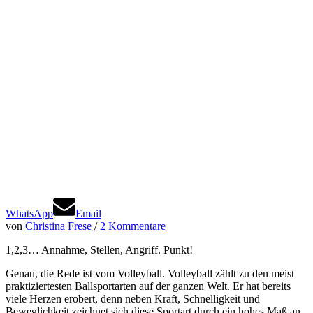
WhatsApp
Email
von
Christina Frese
/
2 Kommentare
1,2,3… Annahme, Stellen, Angriff. Punkt!
Genau, die Rede ist vom Volleyball. Volleyball zählt zu den meist
praktiziertesten Ballsportarten auf der ganzen Welt. Er hat bereits
viele Herzen erobert, denn neben Kraft, Schnelligkeit und
Beweglichkeit zeichnet sich diese Sportart durch ein hohes Maß an