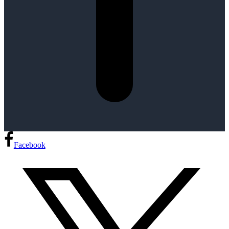
n
g
Facebook