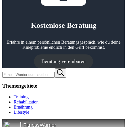
Kostenlose Beratung
Erfahre in einem persön­lichen Beratungs­­gespräch, wie du deine
Knie­probleme endlich in den Griff bekommst.
Beratung vereinbaren
FitnessWarrior
Submit
durchsuchen
search
Themengebiete
Training
Rehabilitation
Ernährung
Lifestyle
FitnessWarrior