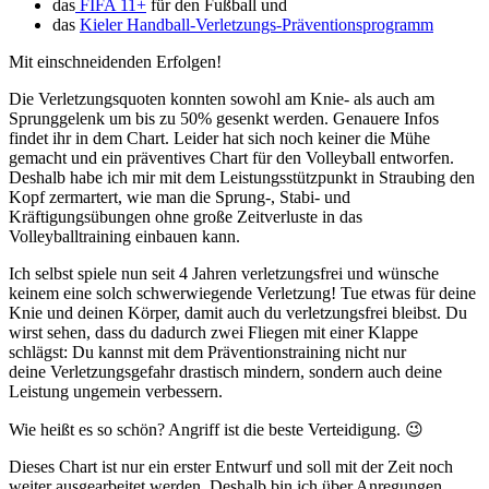
das
FIFA 11+
für den Fußball und
das
Kieler Handball-Verletzungs-Präventionsprogramm
Mit einschneidenden Erfolgen!
Die Verletzungsquoten konnten sowohl am Knie- als auch am
Sprunggelenk um bis zu 50% gesenkt werden. Genauere Infos
findet ihr in dem Chart. Leider hat sich noch keiner die Mühe
gemacht und ein präventives Chart für den Volleyball entworfen.
Deshalb habe ich mir mit dem Leistungsstützpunkt in Straubing den
Kopf zermartert, wie man die Sprung-, Stabi- und
Kräftigungsübungen ohne große Zeitverluste in das
Volleyballtraining einbauen kann.
Ich selbst spiele nun seit 4 Jahren verletzungsfrei und wünsche
keinem eine solch schwerwiegende Verletzung! Tue etwas für deine
Knie und deinen Körper, damit auch du verletzungsfrei bleibst. Du
wirst sehen, dass du dadurch zwei Fliegen mit einer Klappe
schlägst: Du kannst mit dem Präventionstraining nicht nur
deine Verletzungsgefahr drastisch mindern, sondern auch deine
Leistung ungemein verbessern.
Wie heißt es so schön? Angriff ist die beste Verteidigung. 😉
Dieses Chart ist nur ein erster Entwurf und soll mit der Zeit noch
weiter ausgearbeitet werden. Deshalb bin ich über Anregungen,