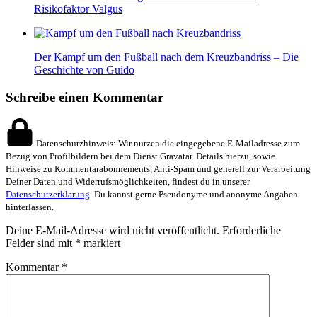
Risikofaktor Valgus
Der Kampf um den Fußball nach dem Kreuzbandriss – Die
Geschichte von Guido
Leser-
Schreibe einen Kommentar
Interaktionen
Datenschutzhinweis: Wir nutzen die eingegebene E-Mailadresse zum
Bezug von Profilbildern bei dem Dienst Gravatar. Details hierzu, sowie
Hinweise zu Kommentarabonnements, Anti-Spam und generell zur Verarbeitung
Deiner Daten und Widerrufsmöglichkeiten, findest du in unserer
Datenschutzerklärung
. Du kannst gerne Pseudonyme und anonyme Angaben
hinterlassen.
Deine E-Mail-Adresse wird nicht veröffentlicht.
Erforderliche
Felder sind mit
*
markiert
Kommentar
*