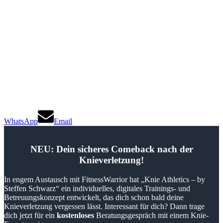
WhatsApp
Email
NEU: Dein sicheres Comeback nach der
Knieverletzung!
In engem Austausch mit FitnessWarrior hat „Knie Athletics – by
Steffen Schwarz“ ein individuelles, digitales Trainings- und
Betreuungskonzept entwickelt, das dich schon bald deine
Knieverletzung vergessen lässt. Interessant für dich? Dann trage
dich jetzt für ein
kostenloses
Beratungsgespräch mit einem Knie-