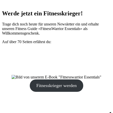
Werde jetzt ein Fitnesskrieger!
Trage dich noch heute für unseren Newsletter ein und erhalte
unseren Fitness Guide »Fitness­Warrior Essentials« als
Willkommensgeschenk.
Auf über 70 Seiten erfährst du:
wo dein Leistungszentrum liegt und wie du es aktivierst.
wie du Verletzungen ab sofort nachhaltig vorbeugst.
das Ernährungscredo eines jeden Fitnesskriegers.
wie du mit »Hormon-Hacks« deine sportliche Leistung
erhöhen kannst.
Fitnesskrieger werden