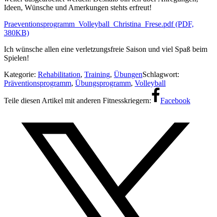
Ideen, Wünsche und Amerkungen stehts erfreut!
Praeventionsprogramm_Volleyball_Christina_Frese.pdf (PDF,
380KB)
Ich wünsche allen eine verletzungsfreie Saison und viel Spaß beim
Spielen!
Kategorie:
Rehabilitation
,
Training
,
Übungen
Schlagwort:
Präventionsprogramm
,
Übungsprogramm
,
Volleyball
Facebook