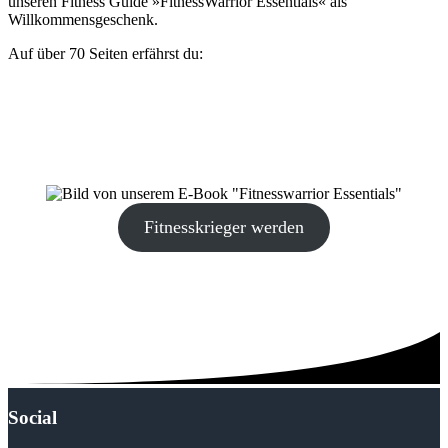
unseren Fitness Guide »Fitness­Warrior Essentials« als
Willkommensgeschenk.
Auf über 70 Seiten erfährst du:
wo dein Leistungszentrum liegt und wie du es aktivierst.
wie du Verletzungen ab sofort nachhaltig vorbeugst.
das Ernährungscredo eines jeden Fitnesskriegers.
wie du mit »Hormon-Hacks« deine sportliche Leistung
erhöhen kannst.
Fitnesskrieger werden
Social