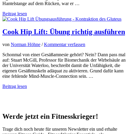
Hantelstange auf dem Rücken, war er …
Der
Beitrag lesen
Kampf
um
den
Cook Hip Lift: Übung richtig ausführen
Fußball
nach
von
Norman Höhne
/
Kommentar verfassen
dem
Kreuzbandriss
Schonmal von einer Gesäßamnesie gehört? Nein? Dann pass mal
–
auf: Stuart McGill, Professor für Biomechanik der Wirbelsäule an
Die
der Universität Waterloo, beschreibt damit die Unfähigkeit, die
Geschichte
eigenen Gesäßmuskeln adäquat zu aktivieren. Grund dafür kann
von
eine fehlende Mind-Muscle-Connection sein. …
Guido
Cook
Beitrag lesen
Hip
Lift:
Übung
richtig
ausführen
Werde jetzt ein Fitnesskrieger!
Trage dich noch heute für unseren Newsletter ein und erhalte