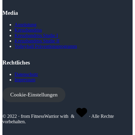
Media
Ausrüstung
Kreuzbandriss
Kreuzbandriss Studie I
Kreuzbandriss Studie II
Volleyball Präventions­programm
Rechtliches
Datenschutz
Impressum
Cookie-Einstellungen
© 2022 · from FitnessWarrior with
&
· Alle Rechte
vorbehalten.