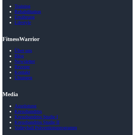
Training
Rehabilitation
Ernährung
Lifestyle
FitnessWarrior
Über uns
Blog
Newsletter
Rezepte
Kontakt
Übungen
Media
Ausrüstung
Kreuzbandriss
Kreuzbandriss Studie I
Kreuzbandriss Studie II
Volleyball Präventions­programm