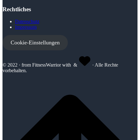
Rechtliches
Datenschutz
Impressum
Cookie-Einstellungen
© 2022 · from FitnessWarrior with
&
· Alle Rechte
vorbehalten.
u
r
ü
c
k
z
u
S