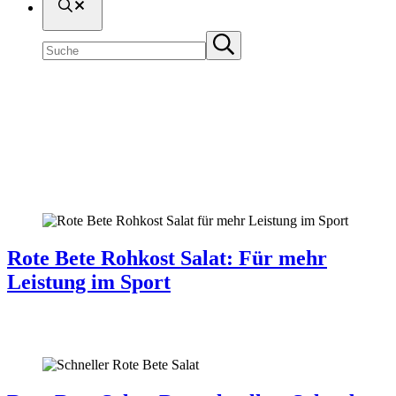
Suche
Seite
Submit
durchsuchen
search
Salate
Rote Bete Rohkost Salat: Für mehr
Leistung im Sport
Erinnerst du dich noch an das Rezept für den schnellsten Salat der
Welt? Bei dem Rezept habe ich auf vorgekochte Rote …