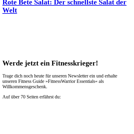
Rote Bete Salat: Der schnellste Salat der
Welt
Sicher kennst du einen der folgenden Punkte auch: Du musst… die
Hausarbeit noch schnell fertig schreiben, die …
Werde jetzt ein Fitnesskrieger!
Trage dich noch heute für unseren Newsletter ein und erhalte
unseren Fitness Guide »Fitness­Warrior Essentials« als
Willkommensgeschenk.
Auf über 70 Seiten erfährst du:
wo dein Leistungszentrum liegt und wie du es aktivierst.
wie du Verletzungen ab sofort nachhaltig vorbeugst.
das Ernährungscredo eines jeden Fitnesskriegers.
wie du mit »Hormon-Hacks« deine sportliche Leistung
erhöhen kannst.