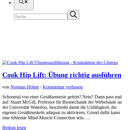
Suche
Seite
Submit
durchsuchen
search
Gluteus
Cook Hip Lift: Übung richtig ausführen
von
Norman Höhne
/
Kommentar verfassen
Schonmal von einer Gesäßamnesie gehört? Nein? Dann pass mal
auf: Stuart McGill, Professor für Biomechanik der Wirbelsäule an
der Universität Waterloo, beschreibt damit die Unfähigkeit, die
eigenen Gesäßmuskeln adäquat zu aktivieren. Grund dafür kann
eine fehlende Mind-Muscle-Connection sein. …
Cook
Beitrag lesen