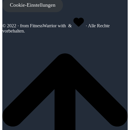
Cookie-Einstellungen
© 2022 · from FitnessWarrior with
&
· Alle Rechte
vorbehalten.
u
r
ü
c
k
z
u
S
e
i
t
e
n
a
n