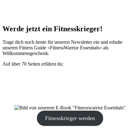
Hip
Lift:
Übung
richtig
ausführen
Werde jetzt ein Fitnesskrieger!
Trage dich noch heute für unseren Newsletter ein und erhalte
unseren Fitness Guide »Fitness­Warrior Essentials« als
Willkommensgeschenk.
Auf über 70 Seiten erfährst du:
wo dein Leistungszentrum liegt und wie du es aktivierst.
wie du Verletzungen ab sofort nachhaltig vorbeugst.
das Ernährungscredo eines jeden Fitnesskriegers.
wie du mit »Hormon-Hacks« deine sportliche Leistung
erhöhen kannst.
Fitnesskrieger werden